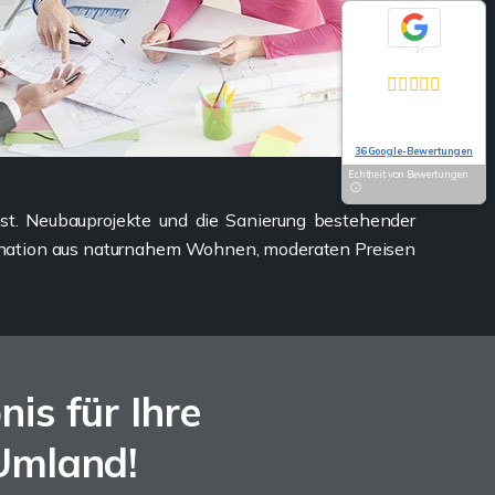
Exzellent
5,0
Basierend auf
36 Google-Bewertungen
Echtheit von Bewertungen
hst. Neubauprojekte und die Sanierung bestehender
mbination aus naturnahem Wohnen, moderaten Preisen
s für Ihre
Umland!