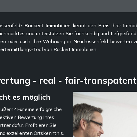
rossenfeld?
Backert Immobilien
kennt den Preis Ihrer Immobi
ienmarktes und unterstützen Sie fachkundig und tiefgreifen
ssen oder auch Ihre Wohnung in Neudrossenfeld bewerten zu 
rtermittlungs-Tool von Backert Immobilien.
rtung - real - fair-transpatent
cht es möglich
ußern? Für eine erfolgreiche
jektiven Bewertung Ihres
tner dafür. Profitieren Sie
und exzellenten Ortskenntnis.