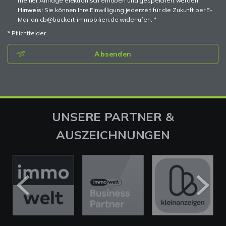
meiner Anfrage elektronisch erhoben und gespeichert werden.
Hinweis:
Sie können Ihre Einwilligung jederzeit für die Zukunft per E-
Mail an cb@backert-immobilien.de widerrufen. *
* Pflichtfelder
Absenden
UNSERE PARTNER &
AUSZEICHNUNGEN