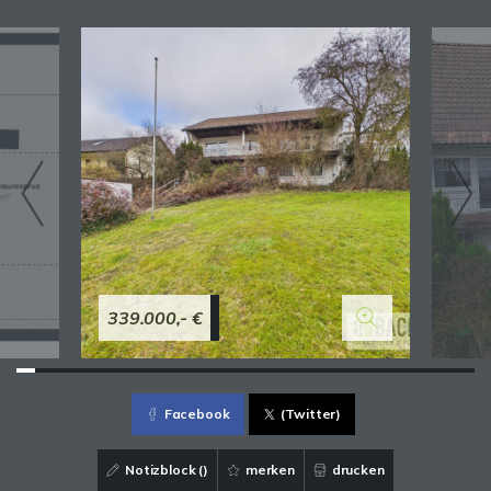
339.000,- €
Facebook
(Twitter)
Notizblock (
)
merken
drucken