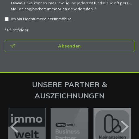
Hinweis
: Sie können Ihre Einwilligung jederzeit für die Zukunft per E-
Mail an cb@backert-immobilien.de widerrufen. *
Ich bin Eigentümer einer Immobilie.
* Pflichtfelder
Absenden
UNSERE PARTNER &
AUSZEICHNUNGEN