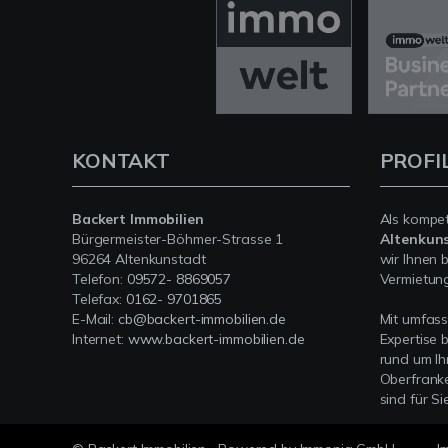
KONTAKT
PROFI
Backert Immobilien
Als kompe
Bürgermeister-Böhmer-Strasse 1
Altenkun
96264 Altenkunstadt
wir Ihnen 
Telefon:
09572- 8869057
Vermietung 
Telefax:
0162- 9701865
E-Mail:
cb@backert-immobilien.de
Mit umfas
Internet:
www.backert-immobilien.de
Expertise 
rund um Ih
Oberfranke
sind für Si