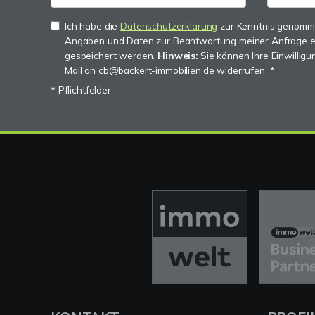
Ich habe die
Datenschutzerklärung
zur Kenntnis genomme
Angaben und Daten zur Beantwortung meiner Anfrage e
gespeichert werden.
Hinweis:
Sie können Ihre Einwilligun
Mail an cb@backert-immobilien.de widerrufen. *
* Pflichtfelder