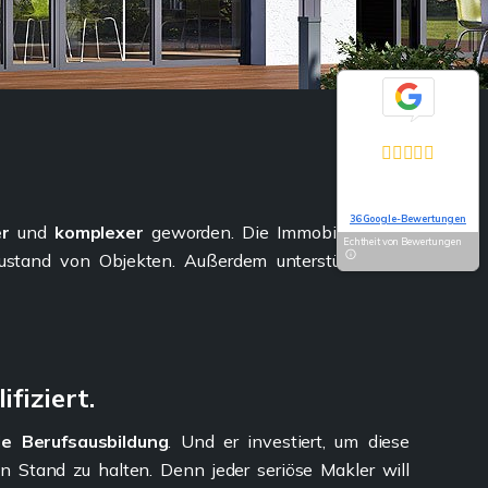
Exzellent
5,0
Basierend auf
36 Google-Bewertungen
er
und
komplexer
geworden. Die Immobilienprofis
Echtheit von Bewertungen
ustand von Objekten. Außerdem unterstützen Sie
ifiziert.
de Berufsausbildung
. Und er investiert, um diese
 Stand zu halten. Denn jeder seriöse Makler will