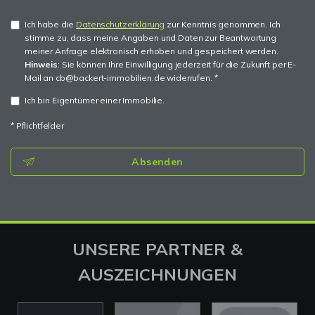
Ich habe die
Datenschutzerklärung
zur Kenntnis genommen. Ich
stimme zu, dass meine Angaben und Daten zur Beantwortung
meiner Anfrage elektronisch erhoben und gespeichert werden.
Hinweis
: Sie können Ihre Einwilligung jederzeit für die Zukunft per E-
Mail an cb@backert-immobilien.de widerrufen. *
Ich bin Eigentümer einer Immobilie.
* Pflichtfelder
Absenden
UNSERE PARTNER &
AUSZEICHNUNGEN