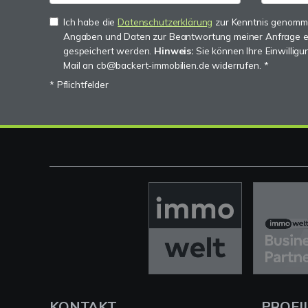
Ich habe die
Datenschutzerklärung
zur Kenntnis genomme
Angaben und Daten zur Beantwortung meiner Anfrage e
gespeichert werden.
Hinweis:
Sie können Ihre Einwilligun
Mail an cb@backert-immobilien.de widerrufen. *
* Pflichtfelder
KONTAKT
PROFI