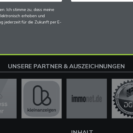
n. Ich stimme zu, dass meine
lektronisch erhoben und
g jederzeit für die Zukunft per E-
UNSERE PARTNER & AUSZEICHNUNGEN
L
INHALT