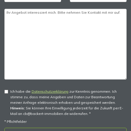
Ich habe die
Datenschutzerklärung
zur Kenntnis genommen. Ich
stimme zu, dass meine Angaben und Daten zur Beantwortung
meiner Anfrage elektronisch erhoben und gespeichert werden.
Hinweis:
Sie können Ihre Einwilligung jederzeit für die Zukunft per E-
Mail an cb@backert-immobilien.de widerrufen. *
* Pflichtfelder