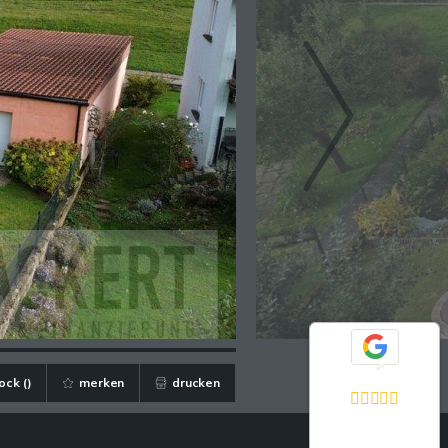
Exzellent
ock (
)
merken
drucken
5,0