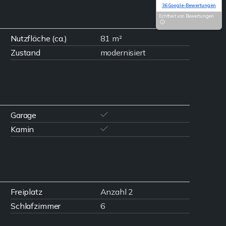
Basierend auf
36 Google-Bewertungen
Echtheit von Bewertungen
Nutzfläche (ca.)
81 m²
Zustand
modernisiert
Garage
Kamin
Freiplatz
Anzahl 2
Schlafzimmer
6