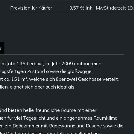
Provision für Käufer
3,57 % inkl. MwSt (derzeit 1
s
im Jahr 1964 erbaut, im Jahr 2009 umfangreich
ezugsfertigen Zustand sowie die großzügige
ca. 151 m², welche sich über zwei Geschosse verteilt.
ien, eignet sich aber auch ideal als
nd bieten helle, freundliche Räume mit einer
 für viel Tageslicht und ein angenehmes Raumklima.
mer, ein Badezimmer mit Badewanne und Dusche sowie die
Im Dachgeschoss ist ebenfalls ein vollwertiges