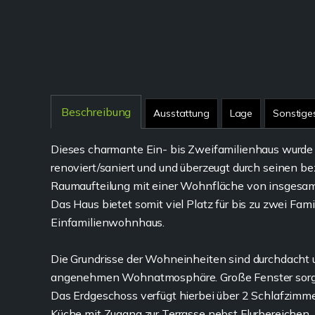
Beschreibung
Ausstattung
Lage
Sonstige
Dieses charmante Ein- bis Zweifamilienhaus wurde 
renoviert/saniert und und überzeugt durch seinen b
Raumaufteilung mit einer Wohnfläche von insgesamt 
Das Haus bietet somit viel Platz für bis zu zwei Famil
Einfamilienwohnhaus.
Die Grundrisse der Wohneinheiten sind durchdacht u
angenehmen Wohnatmosphäre. Große Fenster sorgen
Das Erdgeschoss verfügt hierbei über 2 Schlafzim
Küche mit Zugang zur Terrasse nebst Flurbereichen. 