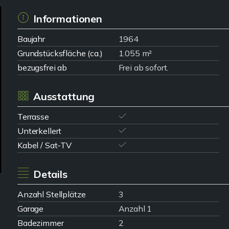
Informationen
Baujahr
1964
Grundstücksfläche (ca.)
1.055 m²
bezugsfrei ab
Frei ab sofort.
Ausstattung
Terrasse
Unterkellert
Kabel / Sat-TV
Details
Anzahl Stellplätze
3
Garage
Anzahl 1
Badezimmer
2