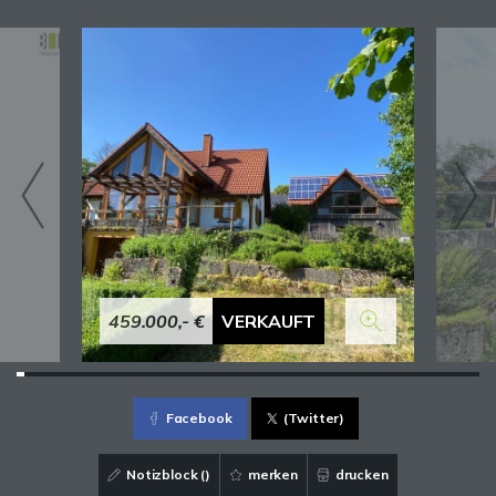
459.000,- €
VERKAUFT
Facebook
(Twitter)
Notizblock (
)
merken
drucken