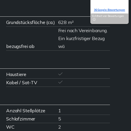
Basierend auf
36 Google-Bewertungen
Echtheit von Bewertungen
Grundstücksfläche (ca.)
628 m²
Frei nach Vereinbarung.
Ein kurzfristiger Bezug
bezugsfrei ab
wä
Haustiere
Kabel / Sat-TV
Anzahl Stellplätze
1
Schlafzimmer
5
WC
2