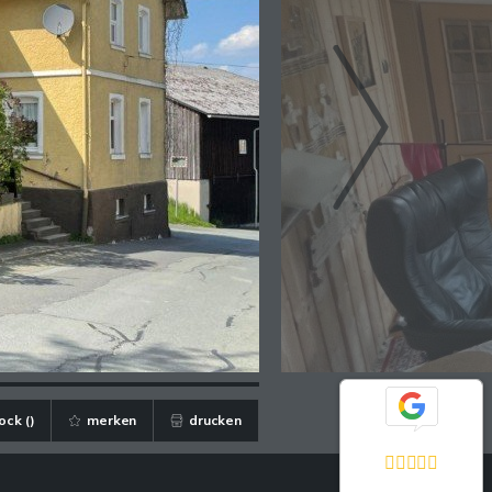
ock (
)
merken
drucken
Exzellent
5,0