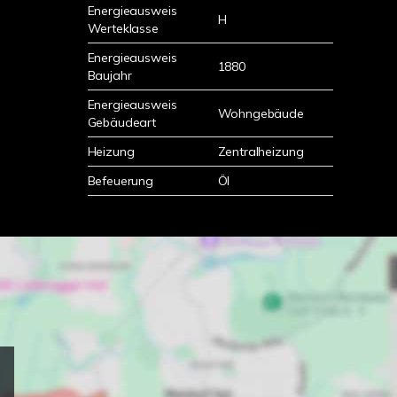
Energieausweis
H
Werteklasse
Energieausweis
1880
Baujahr
Energieausweis
Wohngebäude
Gebäudeart
Heizung
Zentralheizung
Befeuerung
Öl