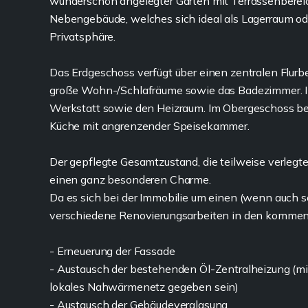
wunderschön angelegter Garten mit Terrassenbereic
Nebengebäude, welches sich ideal als Lagerraum od
Privatsphäre.
Das Erdgeschoss verfügt über einen zentralen Flurb
große Wohn-/Schlafräume sowie das Badezimmer. Im
Werkstatt sowie den Heizraum. Im Obergeschoss be
Küche mit angrenzender Speisekammer.
Der gepflegte Gesamtzustand, die teilweise verlegt
einen ganz besonderen Charme.
Da es sich bei der Immobilie um einen (wenn auch se
verschiedene Renovierungsarbeiten in den kommende
- Erneuerung der Fassade
- Austausch der bestehenden Öl-Zentralheizung (mit
lokales Nahwärmenetz gegeben sein)
- Austausch der Gebäudeverglasung