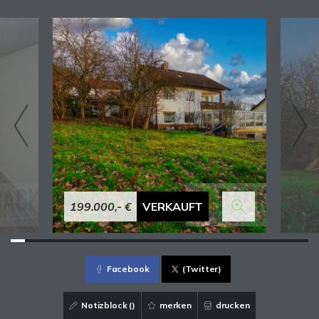
199.000,- €
VERKAUFT
Facebook
(Twitter)
Notizblock (
)
merken
drucken