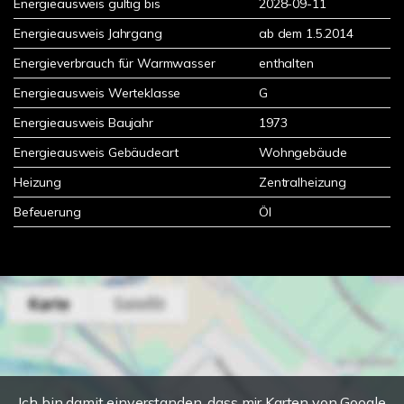
Energieausweis gültig bis
2028-09-11
Energieausweis Jahrgang
ab dem 1.5.2014
Energieverbrauch für Warmwasser
enthalten
Energieausweis Werteklasse
G
Energieausweis Baujahr
1973
Energieausweis Gebäudeart
Wohngebäude
Heizung
Zentralheizung
Befeuerung
Öl
Ich bin damit einverstanden, dass mir Karten von Google