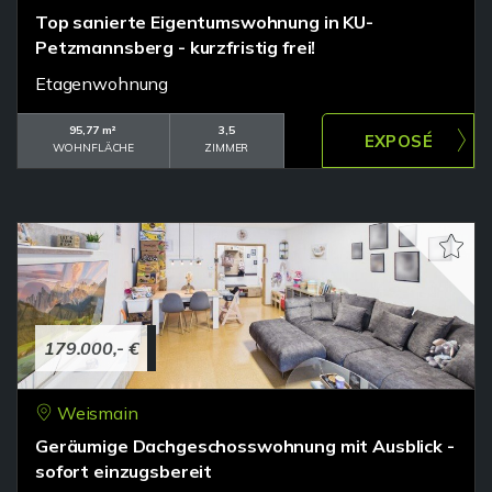
Top sanierte Eigentumswohnung in KU-
Petzmannsberg - kurzfristig frei!
Etagenwohnung
95,77 m²
3,5
WOHNFLÄCHE
ZIMMER
179.000,- €
Weismain
Geräumige Dachgeschosswohnung mit Ausblick -
sofort einzugsbereit