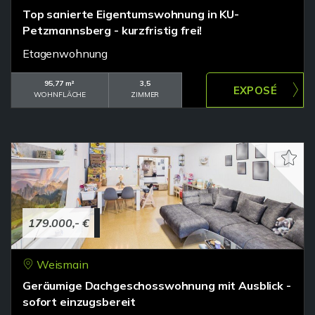
Top sanierte Eigentumswohnung in KU-
Petzmannsberg - kurzfristig frei!
Etagenwohnung
95,77 m²
3,5
WOHNFLÄCHE
ZIMMER
179.000,- €
Weismain
Geräumige Dachgeschosswohnung mit Ausblick -
sofort einzugsbereit