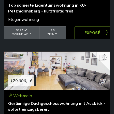
Top sanierte Eigentumswohnung in KU-
Petzmannsberg - kurzfristig frei!
Etagenwohnung
95,77 m²
3,5
WOHNFLÄCHE
ZIMMER
179.000,- €
Weismain
Geräumige Dachgeschosswohnung mit Ausblick -
sofort einzugsbereit