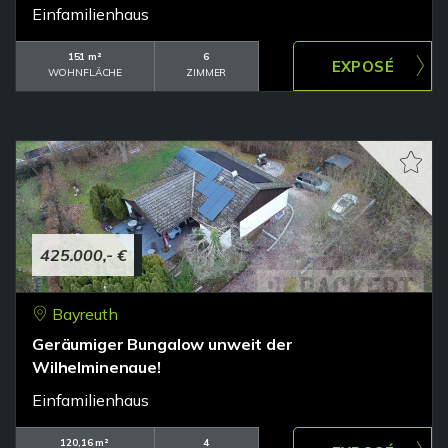
Einfamilienhaus
151 m²
6
WOHNFLÄCHE
ZIMMER
425.000,- €
Bayreuth
Geräumiger Bungalow unweit der
Wilhelminenaue!
Einfamilienhaus
120,16 m²
4