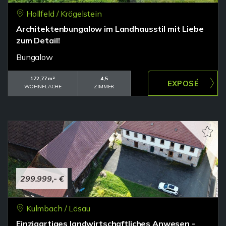
Hollfeld / Krögelstein
Architektenbungalow im Landhausstil mit Liebe
zum Detail!
Bungalow
172,77 m²
4,5
WOHNFLÄCHE
ZIMMER
299.999,- €
Kulmbach / Lösau
Einzigartiges landwirtschaftliches Anwesen -