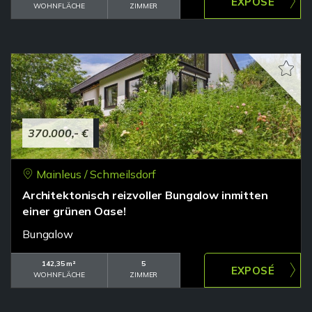
WOHNFLÄCHE
ZIMMER
370.000,- €
Mainleus / Schmeilsdorf
Architektonisch reizvoller Bungalow inmitten
einer grünen Oase!
Bungalow
142,35 m²
5
WOHNFLÄCHE
ZIMMER