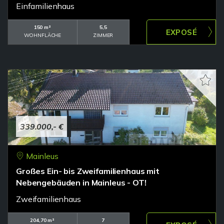
Einfamilienhaus
150 m²
5,5
WOHNFLÄCHE
ZIMMER
339.000,- €
Mainleus
Großes Ein- bis Zweifamilienhaus mit
Nebengebäuden in Mainleus - OT!
Zweifamilienhaus
204,70 m²
7