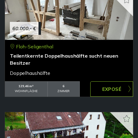
60.000,- €
Floh-Seligenthal
Teilentkernte Doppelhaushälfte sucht neuen
Besitzer
Doppelhaushälfte
129,46 m²
6
WOHNFLÄCHE
ZIMMER