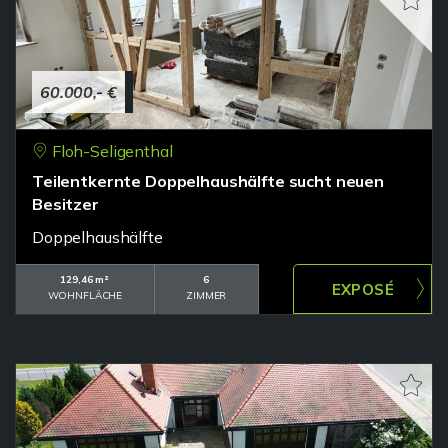
60.000,- €
Floh-Seligenthal
Teilentkernte Doppelhaushälfte sucht neuen
Besitzer
Doppelhaushälfte
129,46 m²
6
WOHNFLÄCHE
ZIMMER