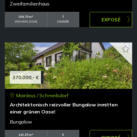
Zweifamilienhaus
204,70 m²
7
WOHNFLÄCHE
ZIMMER
370.000,- €
Mainleus / Schmeilsdorf
Architektonisch reizvoller Bungalow inmitten
einer grünen Oase!
Bungalow
142,35 m²
5