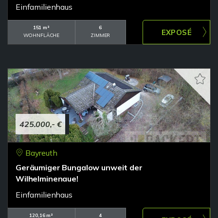
Einfamilienhaus
151 m²
6
WOHNFLÄCHE
ZIMMER
425.000,- €
Bayreuth
Geräumiger Bungalow unweit der
Wilhelminenaue!
Einfamilienhaus
120,16 m²
4