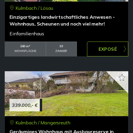
Kulmbach / Lösau
Einzigartiges landwirtschaftliches Anwesen -
Wohnhaus, Scheunen und noch viel mehr!
Einfamilienhaus
260 m²
10
WOHNFLÄCHE
ZIMMER
339.000,- €
Kulmbach / Mangersreuth
Geräumiges Wohnhaus mit Ausbaureserve in