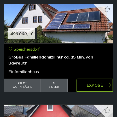
499.000,- €
Speichersdorf
Großes Familiendomizil nur ca. 15 Min. von
Bayreuth!
Einfamilienhaus
183 m²
6
WOHNFLÄCHE
ZIMMER