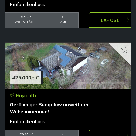
Einfamilienhaus
151 m²
6
WOHNFLÄCHE
ZIMMER
425.000,- €
Bayreuth
Geräumiger Bungalow unweit der
Wilhelminenaue!
Einfamilienhaus
120,16 m²
4