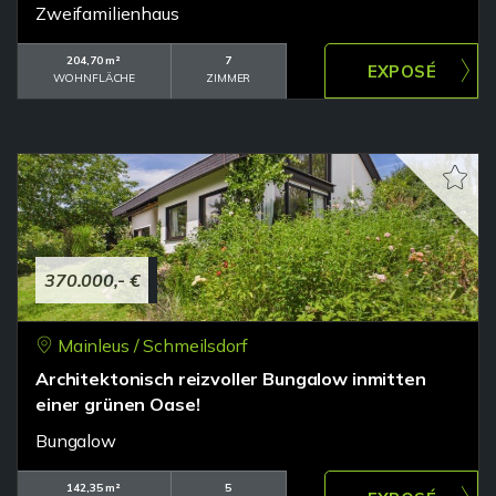
Zweifamilienhaus
204,70 m²
7
WOHNFLÄCHE
ZIMMER
370.000,- €
Mainleus / Schmeilsdorf
Architektonisch reizvoller Bungalow inmitten
einer grünen Oase!
Bungalow
142,35 m²
5