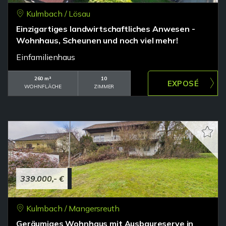
Kulmbach / Lösau
Einzigartiges landwirtschaftliches Anwesen -
Wohnhaus, Scheunen und noch viel mehr!
Einfamilienhaus
260 m²
10
WOHNFLÄCHE
ZIMMER
339.000,- €
Kulmbach / Mangersreuth
Geräumiges Wohnhaus mit Ausbaureserve in