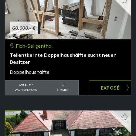
60.000,- €
Floh-Seligenthal
Teilentkernte Doppelhaushälfte sucht neuen
Besitzer
Doppelhaushälfte
129,46 m²
6
WOHNFLÄCHE
ZIMMER