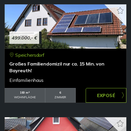
499.000,- €
Speichersdorf
Großes Familiendomizil nur ca. 15 Min. von
Bayreuth!
Einfamilienhaus
183 m²
6
WOHNFLÄCHE
ZIMMER