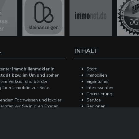
L
INHALT
tenter
Immobilienmakler in
Start
stadt bzw. im Umland
stehen
Immobilien
beim Verkauf und bei der
Eigentümer
Ihrer Immobilie zur Seite.
Interessenten
Finanzierung
sendem Fachwissen und lokaler
Service
beraten wir Sie in allen Fragen
Regionen
r Haus oder Ihre Wohnung in
Kontakt
n. Sprechen Sie uns an - wir
e da.