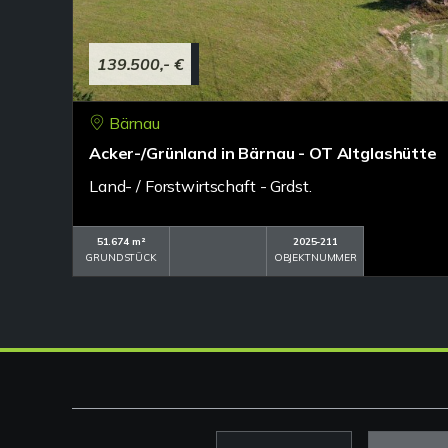
139.500,- €
Bärnau
Acker-/Grünland in Bärnau - OT Altglashütte
Land- / Forstwirtschaft - Grdst.
51.674 m²
2025-211
GRUNDSTÜCK
OBJEKTNUMMER