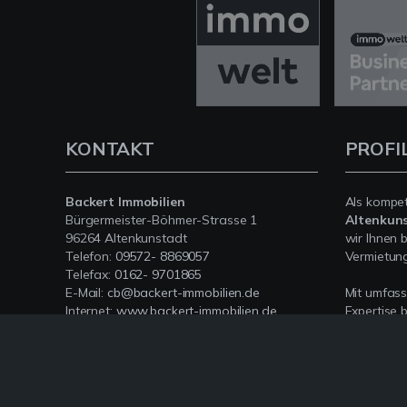
KONTAKT
PROFI
Backert Immobilien
Als kompe
Bürgermeister-Böhmer-Strasse 1
Altenkun
96264 Altenkunstadt
wir Ihnen 
Telefon:
09572- 8869057
Vermietung 
Telefax:
0162- 9701865
E-Mail:
cb@backert-immobilien.de
Mit umfas
Internet:
www.backert-immobilien.de
Expertise 
rund um Ih
Oberfranke
sind für Si