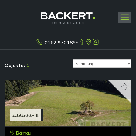
0162 9701865
Objekte:
1
139.500,- €
Bärnau