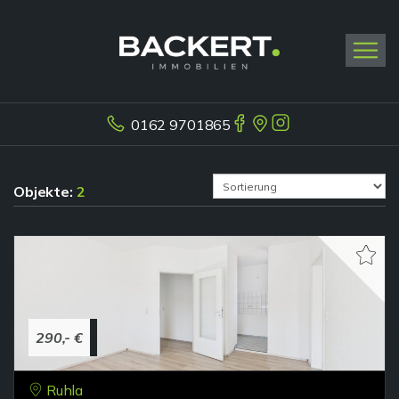
0162 9701865
Objekte:
2
290,- €
Ruhla