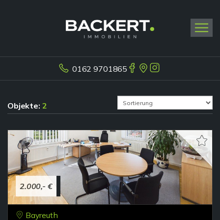
0162 9701865
Objekte:
2
2.000,- €
Bayreuth