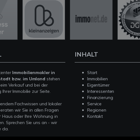
L
INHALT
tenter
Immobilienmakler in
Start
stadt bzw. im Umland
stehen
Immobilien
beim Verkauf und bei der
Eigentümer
Ihrer Immobilie zur Seite.
Interessenten
Finanzierung
sendem Fachwissen und lokaler
Service
beraten wir Sie in allen Fragen
Regionen
r Haus oder Ihre Wohnung in
Kontakt
n. Sprechen Sie uns an - wir
e da.