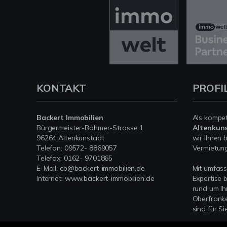
KONTAKT
PROFI
Backert Immobilien
Als kompe
Bürgermeister-Böhmer-Strasse 1
Altenkun
96264 Altenkunstadt
wir Ihnen 
Telefon:
09572- 8869057
Vermietung 
Telefax:
0162- 9701865
E-Mail:
cb@backert-immobilien.de
Mit umfas
Internet:
www.backert-immobilien.de
Expertise 
rund um Ih
Oberfranke
sind für Si