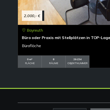
2.000,- €
Bayreuth
Büro oder Praxis mit Stellplätzen in TOP-Lag
Bürofläche
0 m²
8
26-234
FLÄCHE
RÄUME
OBJEKTNUMMER