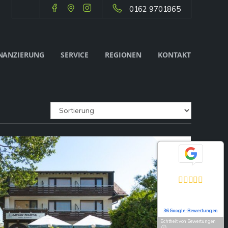
0162 9701865
NANZIERUNG
SERVICE
REGIONEN
KONTAKT
Exzellent
5,0
Basierend auf
36 Google-Bewertungen
Echtheit von Bewertungen