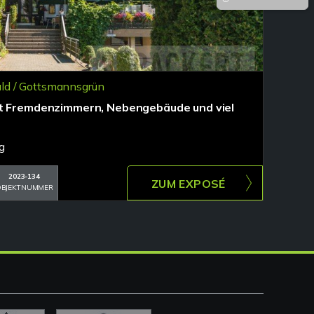
d / Gottsmannsgrün
it Fremdenzimmern, Nebengebäude und viel
g
2023-134
ZUM EXPOSÉ
BJEKTNUMMER