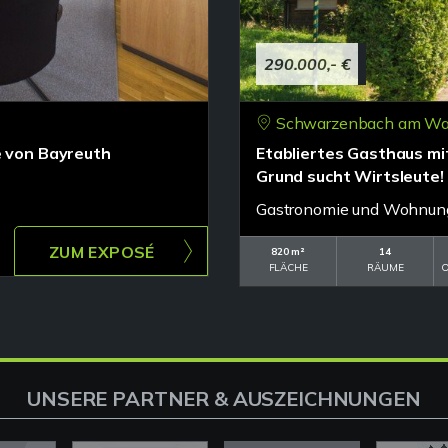
290.000,- €
Schwarzenbach am Wal
e von Bayreuth
Etabliertes Gasthaus m
Grund sucht Wirtsleute!
Gastronomie und Wohnun
ZUM EXPOSÉ
820 m²
14
FLÄCHE
RÄUME
O
UNSERE PARTNER & AUSZEICHNUNGEN