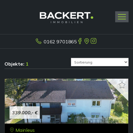
0162 9701865
Objekte:
1
339.000,- €
Mainleus