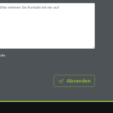
lie.
Absenden