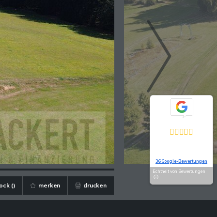
Exzellent
5,0
Basierend auf
36 Google-Bewertungen
Echtheit von Bewertungen
ock (
)
merken
drucken