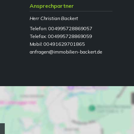
Ansprechpartner
Herr Christian Backert
Telefon: 004995728869057
Telefax: 004995728869059
Mobil: 00491629701865
anfragen@immobilien-backert.de