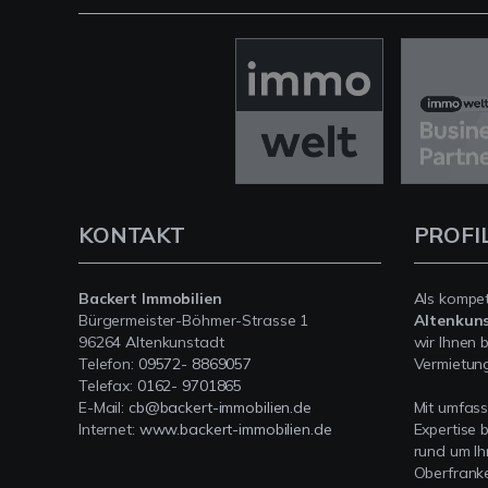
KONTAKT
PROFI
Backert Immobilien
Als kompe
Bürgermeister-Böhmer-Strasse 1
Altenkun
96264 Altenkunstadt
wir Ihnen 
Telefon:
09572- 8869057
Vermietung 
Telefax:
0162- 9701865
E-Mail:
cb@backert-immobilien.de
Mit umfas
Internet:
www.backert-immobilien.de
Expertise 
rund um Ih
Oberfranke