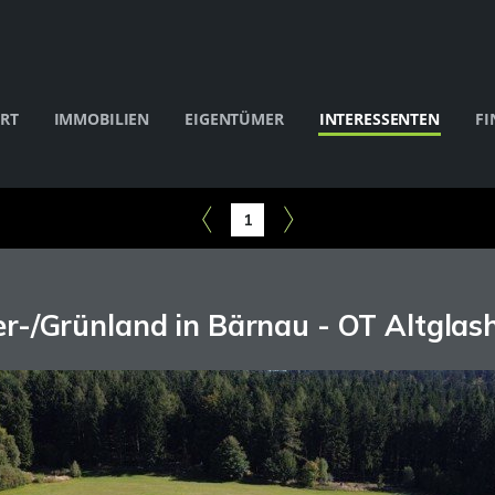
RT
IMMOBILIEN
EIGENTÜMER
INTERESSENTEN
FI
1
r-/Grünland in Bärnau - OT Altglas